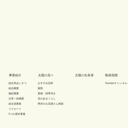
事業紹介
太陽の花々
太陽の生産者
動画視聴
組合長あいさつ
おすすめ花材
Youtubeチャンネル
組合概要
菊類
施設概要
葉物・熱帯花き
沿革／組織図
花のあるくらし
組合員募集
県内のお花屋さん検索
リクルート
5つの基幹事業