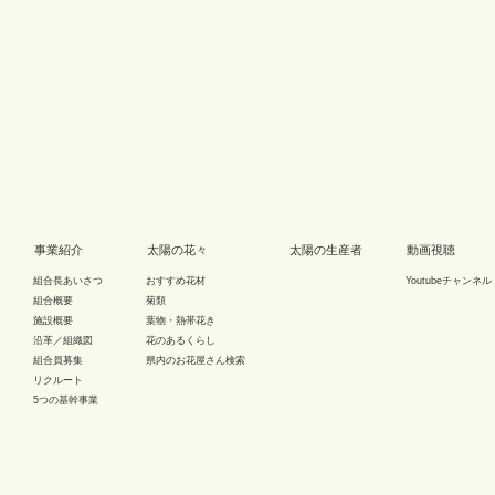
事業紹介
太陽の花々
太陽の生産者
動画視聴
組合長あいさつ
おすすめ花材
Youtubeチャンネル
組合概要
菊類
施設概要
葉物・熱帯花き
沿革／組織図
花のあるくらし
組合員募集
県内のお花屋さん検索
リクルート
5つの基幹事業