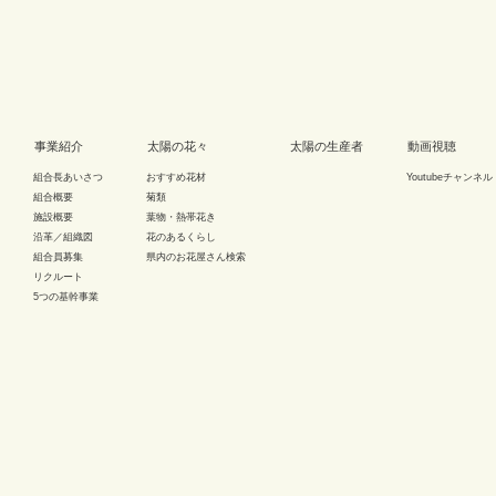
事業紹介
太陽の花々
太陽の生産者
動画視聴
組合長あいさつ
おすすめ花材
Youtubeチャンネル
組合概要
菊類
施設概要
葉物・熱帯花き
沿革／組織図
花のあるくらし
組合員募集
県内のお花屋さん検索
リクルート
5つの基幹事業