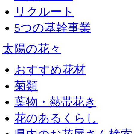
リクルート
5つの基幹事業
太陽の花々
おすすめ花材
菊類
葉物・熱帯花き
花のあるくらし