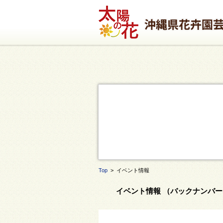
Top
> イベント情報
イベント情報 （バックナンバー 2