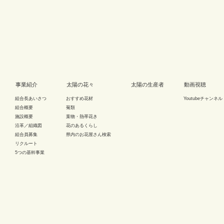
事業紹介
太陽の花々
太陽の生産者
動画視聴
組合長あいさつ
おすすめ花材
Youtubeチャンネル
組合概要
菊類
施設概要
葉物・熱帯花き
沿革／組織図
花のあるくらし
組合員募集
県内のお花屋さん検索
リクルート
5つの基幹事業