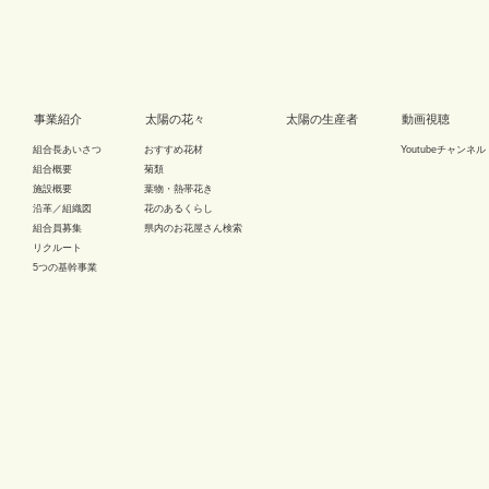
事業紹介
太陽の花々
太陽の生産者
動画視聴
組合長あいさつ
おすすめ花材
Youtubeチャンネル
組合概要
菊類
施設概要
葉物・熱帯花き
沿革／組織図
花のあるくらし
組合員募集
県内のお花屋さん検索
リクルート
5つの基幹事業