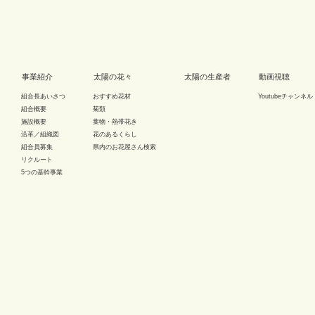
事業紹介
太陽の花々
太陽の生産者
動画視聴
組合長あいさつ
おすすめ花材
Youtubeチャンネル
組合概要
菊類
施設概要
葉物・熱帯花き
沿革／組織図
花のあるくらし
組合員募集
県内のお花屋さん検索
リクルート
5つの基幹事業