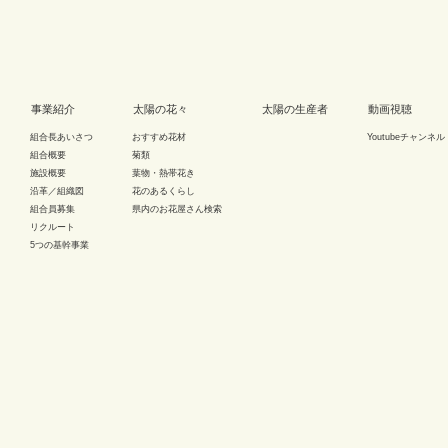
事業紹介
太陽の花々
太陽の生産者
動画視聴
組合長あいさつ
おすすめ花材
Youtubeチャンネル
組合概要
菊類
施設概要
葉物・熱帯花き
沿革／組織図
花のあるくらし
組合員募集
県内のお花屋さん検索
リクルート
5つの基幹事業