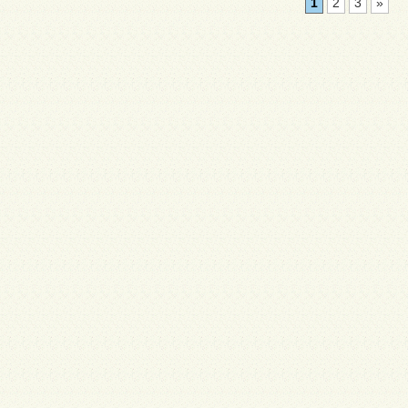
1
2
3
»