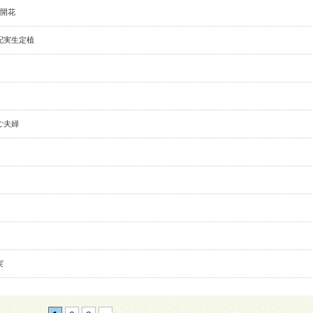
開花
配実生定植
ご夫婦
実