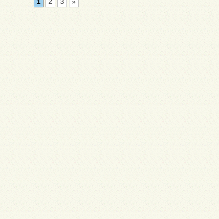
1
2
3
»