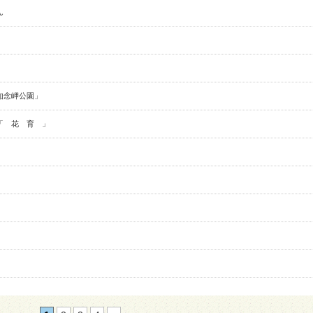
ん
知念岬公園」
「 花 育 」