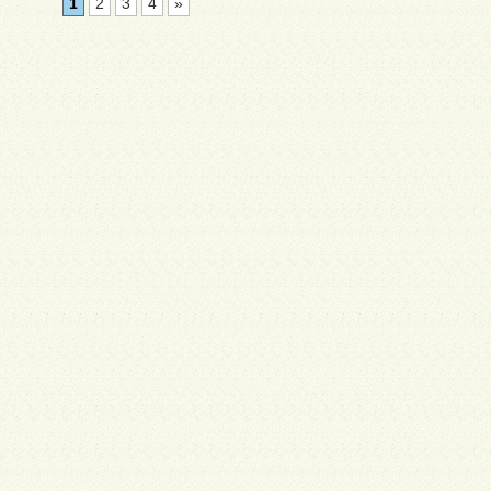
1
2
3
4
»