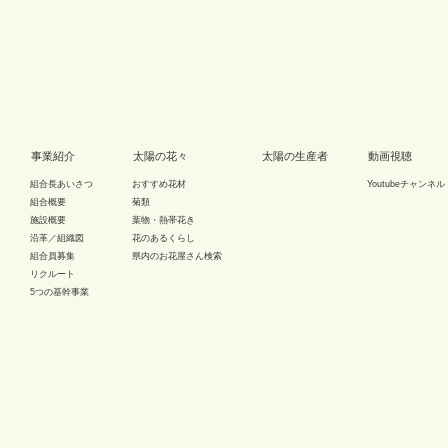
事業紹介
太陽の花々
太陽の生産者
動画視聴
組合長あいさつ
おすすめ花材
Youtubeチャンネル
組合概要
菊類
施設概要
葉物・熱帯花き
沿革／組織図
花のあるくらし
組合員募集
県内のお花屋さん検索
リクルート
5つの基幹事業