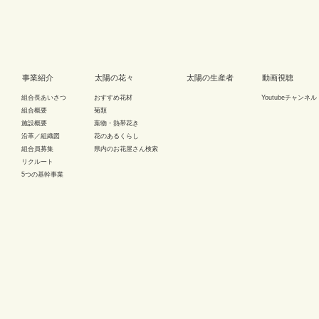
事業紹介
太陽の花々
太陽の生産者
動画視聴
組合長あいさつ
おすすめ花材
Youtubeチャンネル
組合概要
菊類
施設概要
葉物・熱帯花き
沿革／組織図
花のあるくらし
組合員募集
県内のお花屋さん検索
リクルート
5つの基幹事業