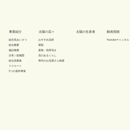
事業紹介
太陽の花々
太陽の生産者
動画視聴
組合長あいさつ
おすすめ花材
Youtubeチャンネル
組合概要
菊類
施設概要
葉物・熱帯花き
沿革／組織図
花のあるくらし
組合員募集
県内のお花屋さん検索
リクルート
5つの基幹事業