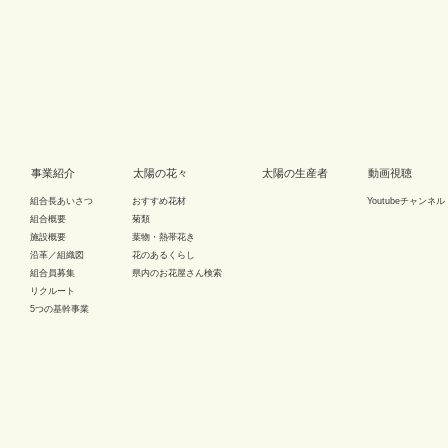
事業紹介
太陽の花々
太陽の生産者
動画視聴
組合長あいさつ
おすすめ花材
Youtubeチャンネル
組合概要
菊類
施設概要
葉物・熱帯花き
沿革／組織図
花のあるくらし
組合員募集
県内のお花屋さん検索
リクルート
5つの基幹事業