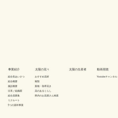
事業紹介
太陽の花々
太陽の生産者
動画視聴
組合長あいさつ
おすすめ花材
Youtubeチャンネル
組合概要
菊類
施設概要
葉物・熱帯花き
沿革／組織図
花のあるくらし
組合員募集
県内のお花屋さん検索
リクルート
5つの基幹事業