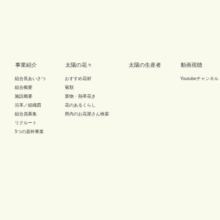
事業紹介
太陽の花々
太陽の生産者
動画視聴
組合長あいさつ
おすすめ花材
Youtubeチャンネル
組合概要
菊類
施設概要
葉物・熱帯花き
沿革／組織図
花のあるくらし
組合員募集
県内のお花屋さん検索
リクルート
5つの基幹事業