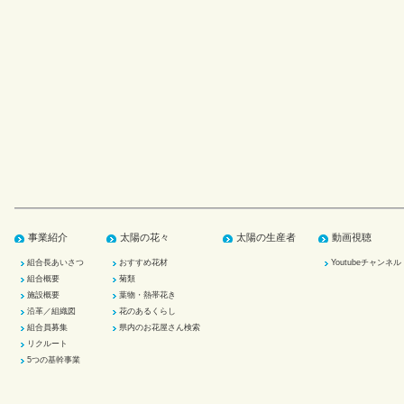
事業紹介
太陽の花々
太陽の生産者
動画視聴
組合長あいさつ
おすすめ花材
Youtubeチャンネル
組合概要
菊類
施設概要
葉物・熱帯花き
沿革／組織図
花のあるくらし
組合員募集
県内のお花屋さん検索
リクルート
5つの基幹事業