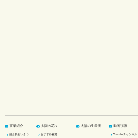
事業紹介
太陽の花々
太陽の生産者
動画視聴
組合長あいさつ
おすすめ花材
Youtubeチャンネル