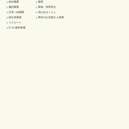
組合概要
菊類
施設概要
葉物・熱帯花き
沿革／組織図
花のあるくらし
組合員募集
県内のお花屋さん検索
リクルート
5つの基幹事業