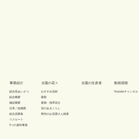
事業紹介
太陽の花々
太陽の生産者
動画視聴
組合長あいさつ
おすすめ花材
Youtubeチャンネル
組合概要
菊類
施設概要
葉物・熱帯花き
沿革／組織図
花のあるくらし
組合員募集
県内のお花屋さん検索
リクルート
5つの基幹事業