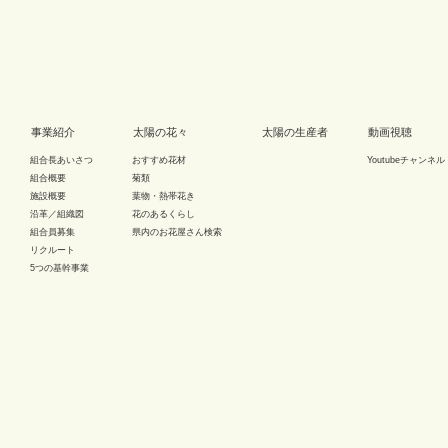
事業紹介
太陽の花々
太陽の生産者
動画視聴
組合長あいさつ
おすすめ花材
Youtubeチャンネル
組合概要
菊類
施設概要
葉物・熱帯花き
沿革／組織図
花のあるくらし
組合員募集
県内のお花屋さん検索
リクルート
5つの基幹事業