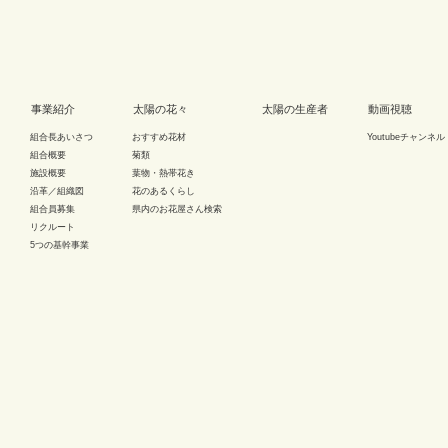
事業紹介
太陽の花々
太陽の生産者
動画視聴
組合長あいさつ
おすすめ花材
Youtubeチャンネル
組合概要
菊類
施設概要
葉物・熱帯花き
沿革／組織図
花のあるくらし
組合員募集
県内のお花屋さん検索
リクルート
5つの基幹事業