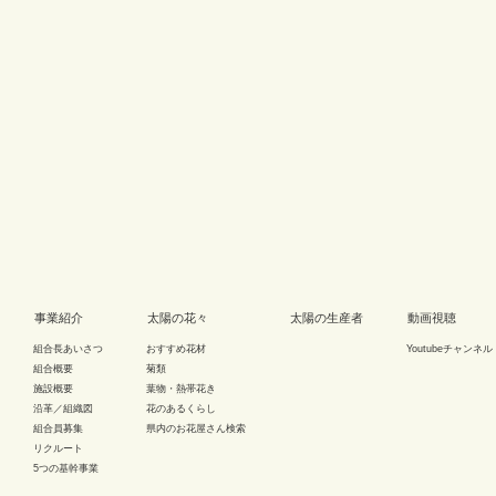
事業紹介
太陽の花々
太陽の生産者
動画視聴
組合長あいさつ
おすすめ花材
Youtubeチャンネル
組合概要
菊類
施設概要
葉物・熱帯花き
沿革／組織図
花のあるくらし
組合員募集
県内のお花屋さん検索
リクルート
5つの基幹事業