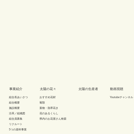
事業紹介
太陽の花々
太陽の生産者
動画視聴
組合長あいさつ
おすすめ花材
Youtubeチャンネル
組合概要
菊類
施設概要
葉物・熱帯花き
沿革／組織図
花のあるくらし
組合員募集
県内のお花屋さん検索
リクルート
5つの基幹事業