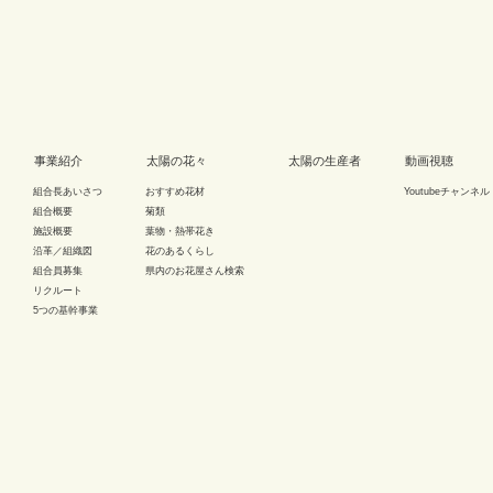
事業紹介
太陽の花々
太陽の生産者
動画視聴
組合長あいさつ
おすすめ花材
Youtubeチャンネル
組合概要
菊類
施設概要
葉物・熱帯花き
沿革／組織図
花のあるくらし
組合員募集
県内のお花屋さん検索
リクルート
5つの基幹事業