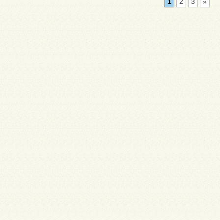
1
2
3
»