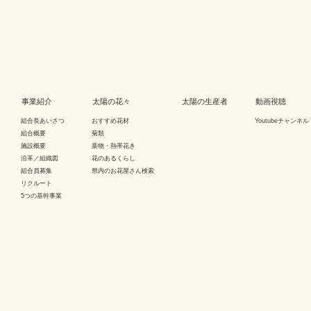
事業紹介
太陽の花々
太陽の生産者
動画視聴
組合長あいさつ
おすすめ花材
Youtubeチャンネル
組合概要
菊類
施設概要
葉物・熱帯花き
沿革／組織図
花のあるくらし
組合員募集
県内のお花屋さん検索
リクルート
5つの基幹事業