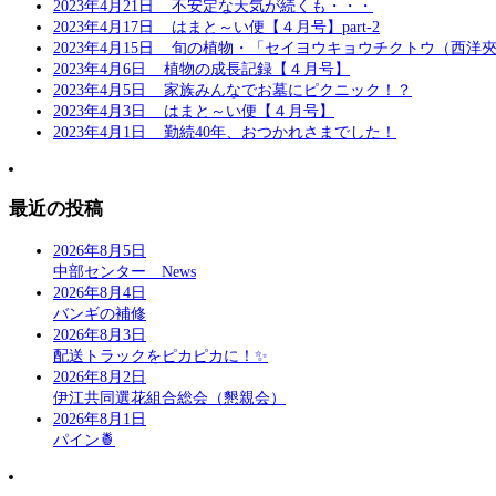
2023年4月21日
不安定な天気が続くも・・・
2023年4月17日
はまと～い便【４月号】part-2
2023年4月15日
旬の植物・「セイヨウキョウチクトウ（西洋夾
2023年4月6日
植物の成長記録【４月号】
2023年4月5日
家族みんなでお墓にピクニック！？
2023年4月3日
はまと～い便【４月号】
2023年4月1日
勤続40年、おつかれさまでした！
最近の投稿
2026年8月5日
中部センター News
2026年8月4日
バンギの補修
2026年8月3日
配送トラックをピカピカに！✨
2026年8月2日
伊江共同選花組合総会（懇親会）
2026年8月1日
パイン🍍