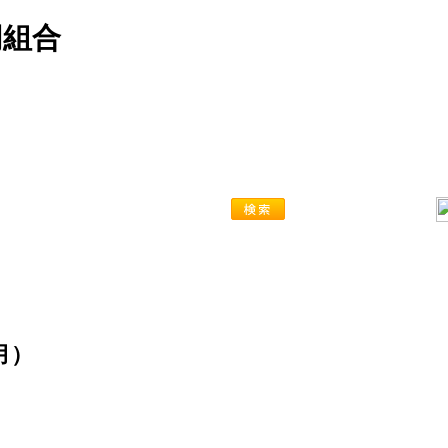
同組合
月）