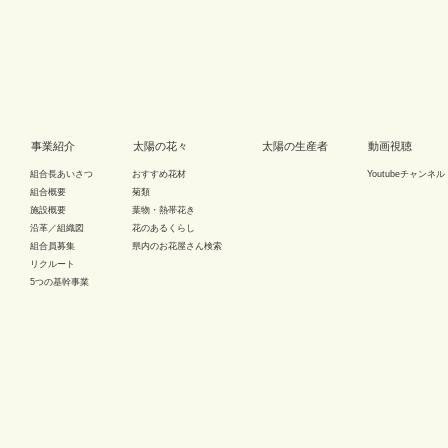
事業紹介
太陽の花々
太陽の生産者
動画視聴
組合長あいさつ
おすすめ花材
Youtubeチャンネル
組合概要
菊類
施設概要
葉物・熱帯花き
沿革／組織図
花のあるくらし
組合員募集
県内のお花屋さん検索
リクルート
5つの基幹事業