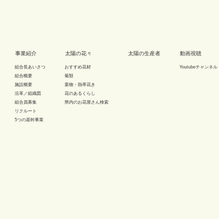
事業紹介
太陽の花々
太陽の生産者
動画視聴
組合長あいさつ
おすすめ花材
Youtubeチャンネル
組合概要
菊類
施設概要
葉物・熱帯花き
沿革／組織図
花のあるくらし
組合員募集
県内のお花屋さん検索
リクルート
5つの基幹事業