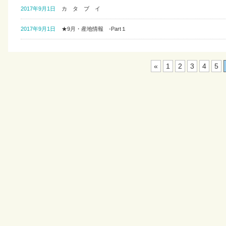
2017年9月1日
カ タ ブ イ
2017年9月1日
★9月・産地情報 -Part１
«
1
2
3
4
5