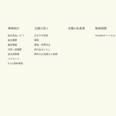
事業紹介
太陽の花々
太陽の生産者
動画視聴
組合長あいさつ
おすすめ花材
Youtubeチャンネル
組合概要
菊類
施設概要
葉物・熱帯花き
沿革／組織図
花のあるくらし
組合員募集
県内のお花屋さん検索
リクルート
5つの基幹事業