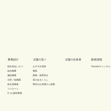
事業紹介
太陽の花々
太陽の生産者
動画視聴
組合長あいさつ
おすすめ花材
Youtubeチャンネル
組合概要
菊類
施設概要
葉物・熱帯花き
沿革／組織図
花のあるくらし
組合員募集
県内のお花屋さん検索
リクルート
5つの基幹事業