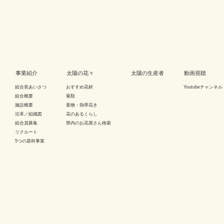
事業紹介
太陽の花々
太陽の生産者
動画視聴
組合長あいさつ
おすすめ花材
Youtubeチャンネル
組合概要
菊類
施設概要
葉物・熱帯花き
沿革／組織図
花のあるくらし
組合員募集
県内のお花屋さん検索
リクルート
5つの基幹事業