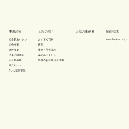
事業紹介
太陽の花々
太陽の生産者
動画視聴
組合長あいさつ
おすすめ花材
Youtubeチャンネル
組合概要
菊類
施設概要
葉物・熱帯花き
沿革／組織図
花のあるくらし
組合員募集
県内のお花屋さん検索
リクルート
5つの基幹事業