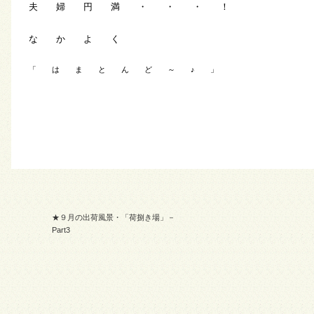
夫 婦 円 満 ・ ・ ・ ！
な か よ く
「 は ま と ん ど ～ ♪ 」
★９月の出荷風景・「荷捌き場」－
Part3