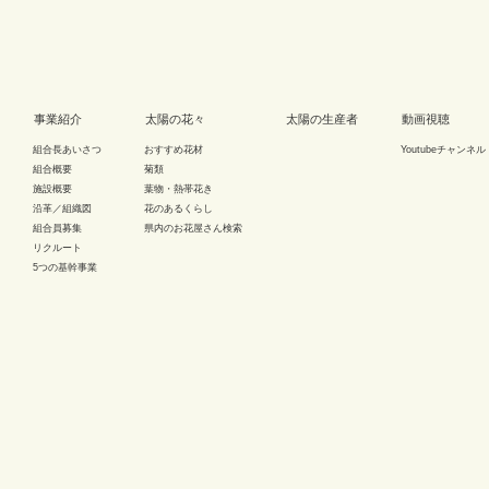
事業紹介
太陽の花々
太陽の生産者
動画視聴
組合長あいさつ
おすすめ花材
Youtubeチャンネル
組合概要
菊類
施設概要
葉物・熱帯花き
沿革／組織図
花のあるくらし
組合員募集
県内のお花屋さん検索
リクルート
5つの基幹事業