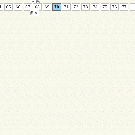
« 先
4
65
66
67
68
69
70
71
72
73
74
75
76
77
...
後 »