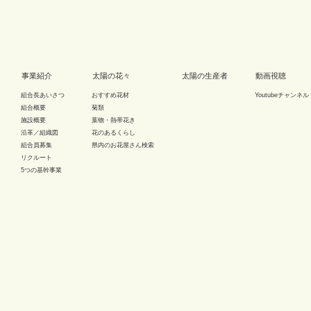
事業紹介
太陽の花々
太陽の生産者
動画視聴
組合長あいさつ
おすすめ花材
Youtubeチャンネル
組合概要
菊類
施設概要
葉物・熱帯花き
沿革／組織図
花のあるくらし
組合員募集
県内のお花屋さん検索
リクルート
5つの基幹事業