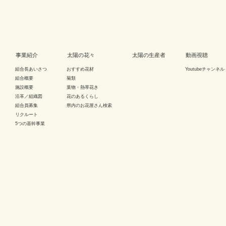
事業紹介
太陽の花々
太陽の生産者
動画視聴
組合長あいさつ
おすすめ花材
Youtubeチャンネル
組合概要
菊類
施設概要
葉物・熱帯花き
沿革／組織図
花のあるくらし
組合員募集
県内のお花屋さん検索
リクルート
5つの基幹事業