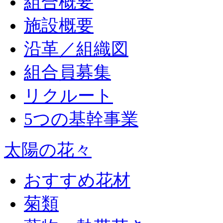
組合概要
施設概要
沿革／組織図
組合員募集
リクルート
5つの基幹事業
太陽の花々
おすすめ花材
菊類