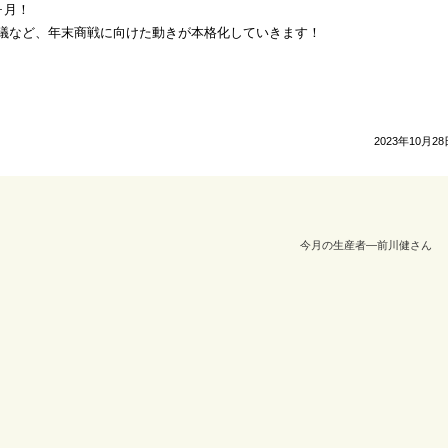
ヶ月！
議など、年末商戦に向けた動きが本格化していきます！
2023年10月28
今月の生産者―前川健さん