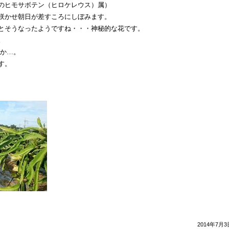
の
ヒモサボテン（ヒロケレウス）属
）
咲かせ朝日が差すころにしぼみます。
とそうなったようですね・・・神秘的な花です。
。
か
…
。
す。
2014年7月3