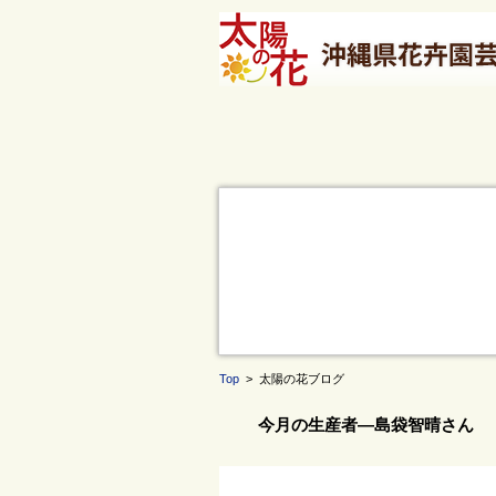
Top
> 太陽の花ブログ
今月の生産者―島袋智晴さん