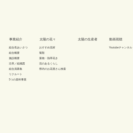
事業紹介
太陽の花々
太陽の生産者
動画視聴
組合長あいさつ
おすすめ花材
Youtubeチャンネル
組合概要
菊類
施設概要
葉物・熱帯花き
沿革／組織図
花のあるくらし
組合員募集
県内のお花屋さん検索
リクルート
5つの基幹事業