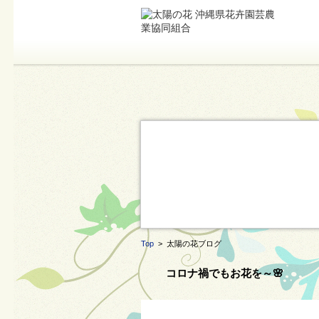
Top
> 太陽の花ブログ
コロナ禍でもお花を～🌸