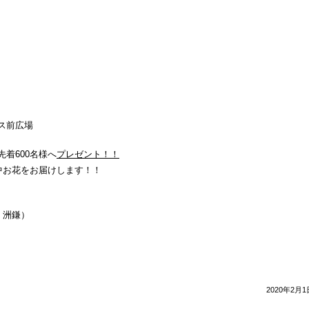
ス前広場
着600名様へ
プレゼント！！
花をお届けします！！
 洲鎌）
2020年2月1