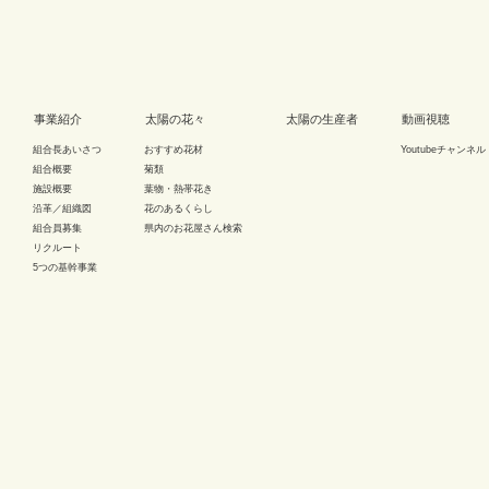
事業紹介
太陽の花々
太陽の生産者
動画視聴
組合長あいさつ
おすすめ花材
Youtubeチャンネル
組合概要
菊類
施設概要
葉物・熱帯花き
沿革／組織図
花のあるくらし
組合員募集
県内のお花屋さん検索
リクルート
5つの基幹事業