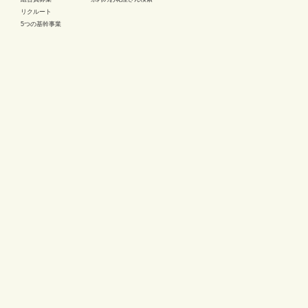
リクルート
5つの基幹事業