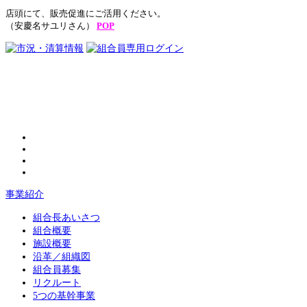
店頭にて、販売促進にご活用ください。
（安慶名サユリさん）
POP
事業紹介
組合長あいさつ
組合概要
施設概要
沿革／組織図
組合員募集
リクルート
5つの基幹事業