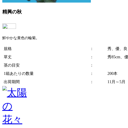
精興の秋
鮮やかな黄色の輪菊。
規格
：
秀、優、良
草丈
：
秀85cm、優
茎の目安
：
1箱あたりの数量
：
200本
出荷期間
：
11月～5月