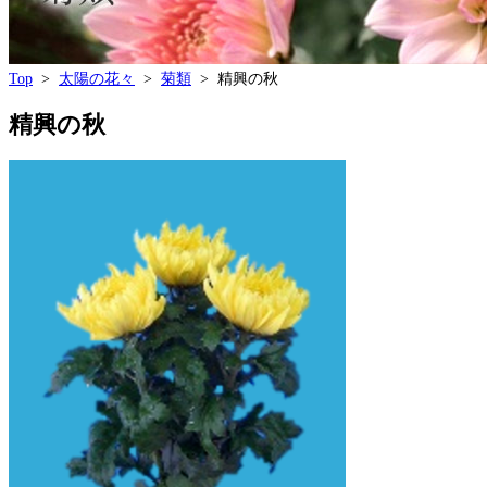
Top
>
太陽の花々
>
菊類
> 精興の秋
精興の秋