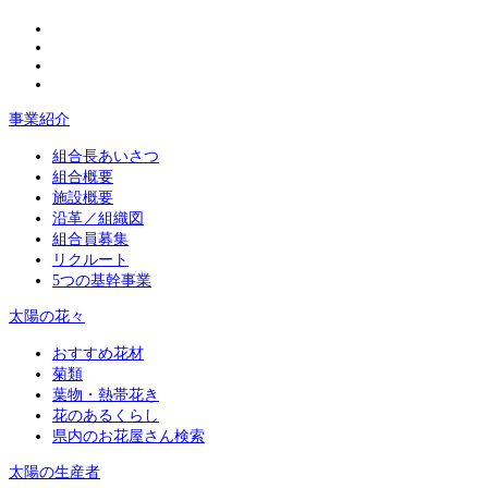
事業紹介
組合長あいさつ
組合概要
施設概要
沿革／組織図
組合員募集
リクルート
5つの基幹事業
太陽の花々
おすすめ花材
菊類
葉物・熱帯花き
花のあるくらし
県内のお花屋さん検索
太陽の生産者