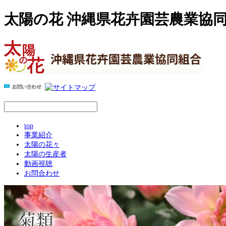
太陽の花 沖縄県花卉園芸農業協
top
事業紹介
太陽の花々
太陽の生産者
動画視聴
お問合わせ