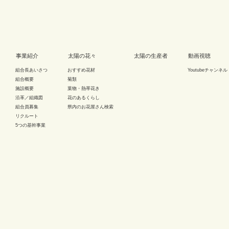
事業紹介
太陽の花々
太陽の生産者
動画視聴
組合長あいさつ
おすすめ花材
Youtubeチャンネル
組合概要
菊類
施設概要
葉物・熱帯花き
沿革／組織図
花のあるくらし
組合員募集
県内のお花屋さん検索
リクルート
5つの基幹事業