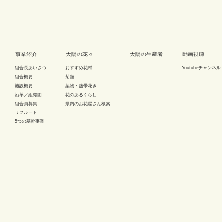
事業紹介
太陽の花々
太陽の生産者
動画視聴
組合長あいさつ
おすすめ花材
Youtubeチャンネル
組合概要
菊類
施設概要
葉物・熱帯花き
沿革／組織図
花のあるくらし
組合員募集
県内のお花屋さん検索
リクルート
5つの基幹事業